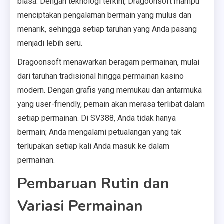
biasa. Dengan teknologi terkini, Dragoonsoft mampu
menciptakan pengalaman bermain yang mulus dan
menarik, sehingga setiap taruhan yang Anda pasang
menjadi lebih seru.
Dragoonsoft menawarkan beragam permainan, mulai
dari taruhan tradisional hingga permainan kasino
modern. Dengan grafis yang memukau dan antarmuka
yang user-friendly, pemain akan merasa terlibat dalam
setiap permainan. Di SV388, Anda tidak hanya
bermain; Anda mengalami petualangan yang tak
terlupakan setiap kali Anda masuk ke dalam
permainan.
Pembaruan Rutin dan
Variasi Permainan