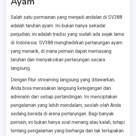
Ayam
Salah satu permainan yang menjadi andalan di SV388
adalah taruhan ayam. Ini bukan hanya sekadar
perjudian; ini adalah tradisi yang sudah ada sejak lama
di Indonesia. SV388 menghadirkan pertarungan ayam
yang menarik, di mana pemain dapat memasang
taruhan dan menyaksikan pertarungan secara
langsung.
Dengan fitur streaming langsung yang ditawarkan,
Anda bisa merasakan langsung ketegangan dan
adrenalin dari setiap pertandingan. Ini menciptakan
pengalaman yang lebih mendalam, seolah-olah Anda
sedang berada di arena pertarungan. Bagi banyak
pemain, ini bukan hanya soal menang atau kalah, tetapi
tentang pengalaman yang berharga dan tak terlupakan.