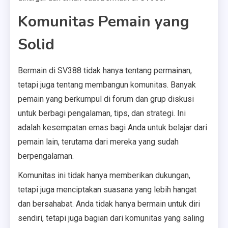
Komunitas Pemain yang
Solid
Bermain di SV388 tidak hanya tentang permainan,
tetapi juga tentang membangun komunitas. Banyak
pemain yang berkumpul di forum dan grup diskusi
untuk berbagi pengalaman, tips, dan strategi. Ini
adalah kesempatan emas bagi Anda untuk belajar dari
pemain lain, terutama dari mereka yang sudah
berpengalaman.
Komunitas ini tidak hanya memberikan dukungan,
tetapi juga menciptakan suasana yang lebih hangat
dan bersahabat. Anda tidak hanya bermain untuk diri
sendiri, tetapi juga bagian dari komunitas yang saling