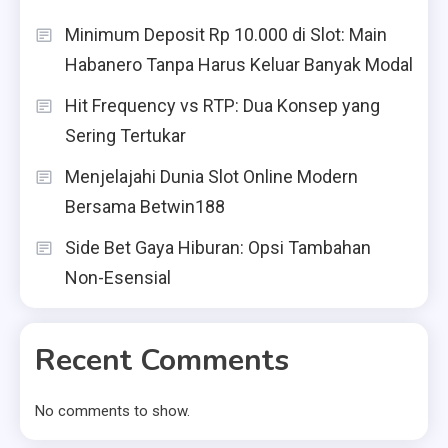
Minimum Deposit Rp 10.000 di Slot: Main
Habanero Tanpa Harus Keluar Banyak Modal
Hit Frequency vs RTP: Dua Konsep yang
Sering Tertukar
Menjelajahi Dunia Slot Online Modern
Bersama Betwin188
Side Bet Gaya Hiburan: Opsi Tambahan
Non-Esensial
Recent Comments
No comments to show.