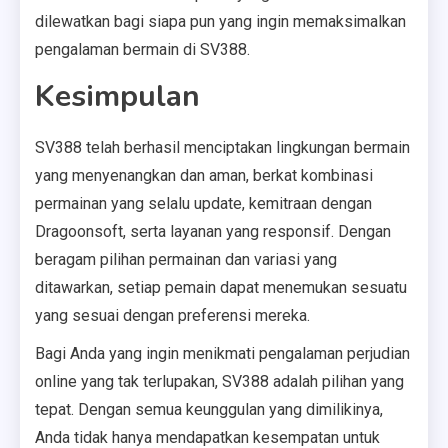
dilewatkan bagi siapa pun yang ingin memaksimalkan
pengalaman bermain di SV388.
Kesimpulan
SV388 telah berhasil menciptakan lingkungan bermain
yang menyenangkan dan aman, berkat kombinasi
permainan yang selalu update, kemitraan dengan
Dragoonsoft, serta layanan yang responsif. Dengan
beragam pilihan permainan dan variasi yang
ditawarkan, setiap pemain dapat menemukan sesuatu
yang sesuai dengan preferensi mereka.
Bagi Anda yang ingin menikmati pengalaman perjudian
online yang tak terlupakan, SV388 adalah pilihan yang
tepat. Dengan semua keunggulan yang dimilikinya,
Anda tidak hanya mendapatkan kesempatan untuk