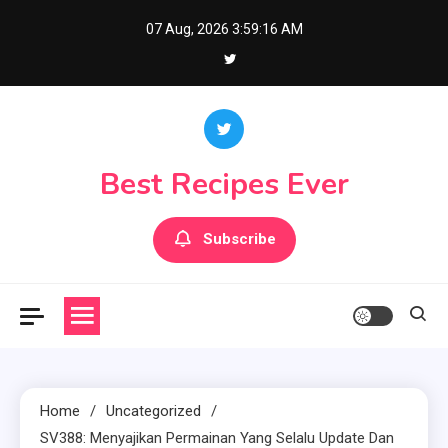
Skip
07 Aug, 2026
3:59:16 AM
to
content
Best Recipes Ever
Subscribe
Home
Uncategorized
SV388: Menyajikan Permainan Yang Selalu Update Dan