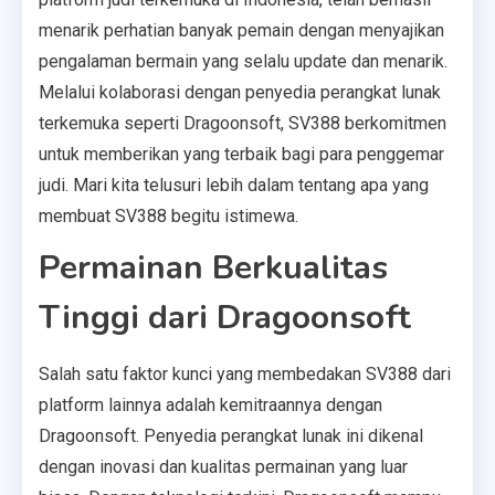
menarik perhatian banyak pemain dengan menyajikan
pengalaman bermain yang selalu update dan menarik.
Melalui kolaborasi dengan penyedia perangkat lunak
terkemuka seperti Dragoonsoft, SV388 berkomitmen
untuk memberikan yang terbaik bagi para penggemar
judi. Mari kita telusuri lebih dalam tentang apa yang
membuat SV388 begitu istimewa.
Permainan Berkualitas
Tinggi dari Dragoonsoft
Salah satu faktor kunci yang membedakan SV388 dari
platform lainnya adalah kemitraannya dengan
Dragoonsoft. Penyedia perangkat lunak ini dikenal
dengan inovasi dan kualitas permainan yang luar