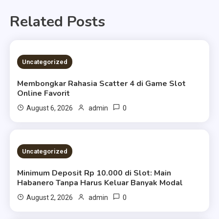
Related Posts
4 MINS READ
Uncategorized
Membongkar Rahasia Scatter 4 di Game Slot
Online Favorit
0
August 6, 2026
admin
4 MINS READ
Uncategorized
Minimum Deposit Rp 10.000 di Slot: Main
Habanero Tanpa Harus Keluar Banyak Modal
0
August 2, 2026
admin