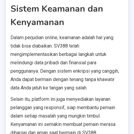
Sistem Keamanan dan
Kenyamanan
Dalam perjudian online, keamanan adalah hal yang
tidak bisa diabaikan. SV388 telah
mengimplementasikan berbagai langkah untuk
melindungi data pribadi dan finansial para
penggunanya. Dengan sistem enkripsi yang canggih,
Anda dapat bermain dengan tenang tanpa khawatir
data Anda jatuh ke tangan yang salah.
Selain itu, platform ini juga menyediakan layanan
pelanggan yang responsif, siap membantu pemain
dalam setiap masalah yang mungkin timbul.
Kenyamanan ini semakin membuat pemain merasa
dihargai dan aman saat bermain di SV388.