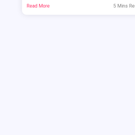
Read More
5 Mins R