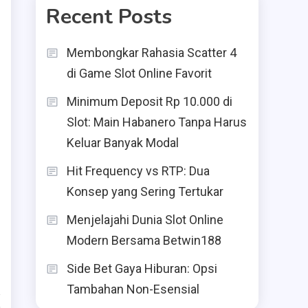
Recent Posts
Membongkar Rahasia Scatter 4
di Game Slot Online Favorit
Minimum Deposit Rp 10.000 di
Slot: Main Habanero Tanpa Harus
a
Keluar Banyak Modal
Hit Frequency vs RTP: Dua
Konsep yang Sering Tertukar
Menjelajahi Dunia Slot Online
Modern Bersama Betwin188
Side Bet Gaya Hiburan: Opsi
Tambahan Non-Esensial