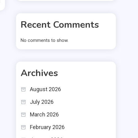
d
Recent Comments
No comments to show.
Archives
August 2026
July 2026
March 2026
February 2026