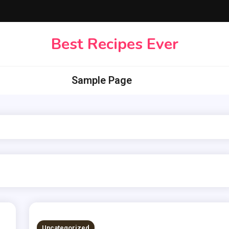
Best Recipes Ever
Sample Page
Uncategorized