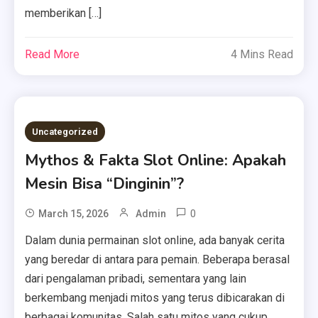
memberikan […]
Read More
4 Mins Read
Uncategorized
Mythos & Fakta Slot Online: Apakah
Mesin Bisa “Dinginin”?
0
March 15, 2026
Admin
Dalam dunia permainan slot online, ada banyak cerita
yang beredar di antara para pemain. Beberapa berasal
dari pengalaman pribadi, sementara yang lain
berkembang menjadi mitos yang terus dibicarakan di
berbagai komunitas. Salah satu mitos yang cukup