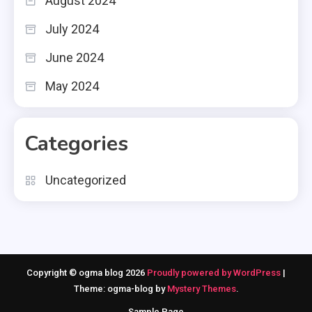
August 2024
July 2024
June 2024
May 2024
Categories
Uncategorized
Copyright © ogma blog 2026
Proudly powered by WordPress
|
Theme: ogma-blog by
Mystery Themes
.
Sample Page