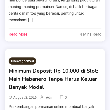
fitur bonus atau putaran gratis, tergantung pada aturan
masing-masing permainan. Namun, di balik berbagai
cerita dan mitos yang beredar, penting untuk
memahami […]
Read More
4 Mins Read
Uncategorized
Minimum Deposit Rp 10.000 di Slot:
Main Habanero Tanpa Harus Keluar
Banyak Modal
0
August 2, 2026
Admin
Perkembangan permainan online membuat banyak