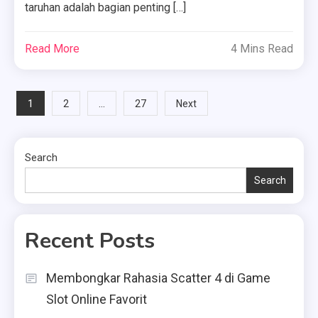
taruhan adalah bagian penting […]
Read More
4 Mins Read
Posts
1
…
2
27
Next
pagination
Search
Search
Recent Posts
Membongkar Rahasia Scatter 4 di Game
Slot Online Favorit