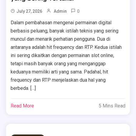
0
July 27, 2026
Admin
Dalam pembahasan mengenai permainan digital
berbasis peluang, banyak istilah teknis yang sering
muncul dan menarik perhatian pengguna. Dua di
antaranya adalah hit frequency dan RTP. Kedua istilah
ini sering dikaitkan dengan permainan slot online,
tetapi masih banyak orang yang menganggap
keduanya memiliki arti yang sama. Padahal, hit
frequency dan RTP menjelaskan dua hal yang
berbeda. […]
Read More
5 Mins Read