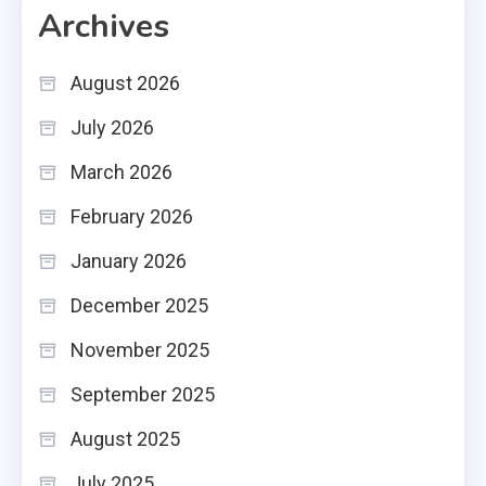
Archives
August 2026
July 2026
March 2026
February 2026
January 2026
December 2025
November 2025
September 2025
August 2025
July 2025