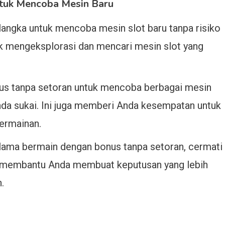
ntuk Mencoba Mesin Baru
angka untuk mencoba mesin slot baru tanpa risiko
tuk mengeksplorasi dan mencari mesin slot yang
s tanpa setoran untuk mencoba berbagai mesin
da sukai. Ini juga memberi Anda kesempatan untuk
ermainan.
ama bermain dengan bonus tanpa setoran, cermati
an membantu Anda membuat keputusan yang lebih
.