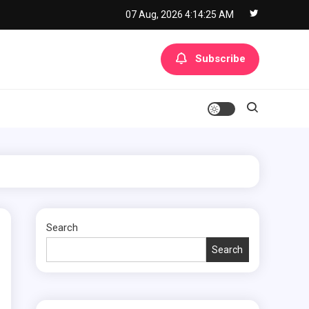
07 Aug, 2026
4:14:26 AM
Subscribe
Search
Search