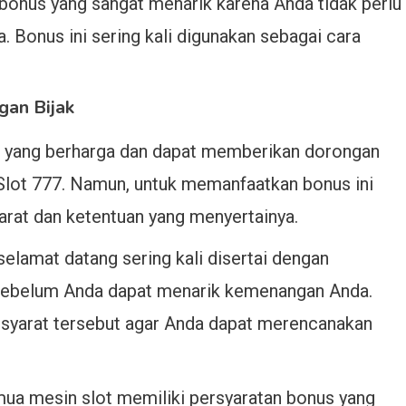
s bonus yang sangat menarik karena Anda tidak perlu
 Bonus ini sering kali digunakan sebagai cara
gan Bijak
l yang berharga dan dapat memberikan dorongan
 Slot 777. Namun, untuk memanfaatkan bonus ini
rat dan ketentuan yang menyertainya.
elamat datang sering kali disertai dengan
i sebelum Anda dapat menarik kemenangan Anda.
yarat tersebut agar Anda dapat merencanakan
ua mesin slot memiliki persyaratan bonus yang