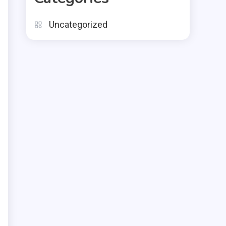
Uncategorized