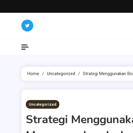
Skip
to
content
Home
Uncategorized
Strategi Menggunakan Bo
4 MINS READ
Uncategorized
Strategi Menggunak