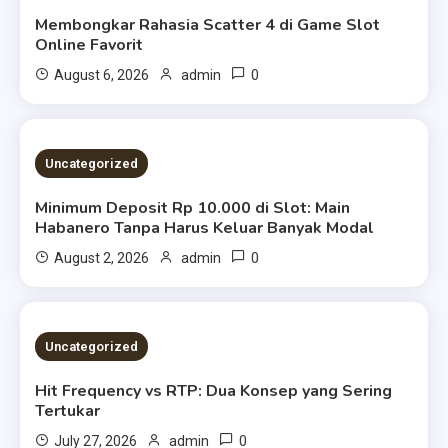
Membongkar Rahasia Scatter 4 di Game Slot
Online Favorit
0
August 6, 2026
admin
4 MINS READ
Uncategorized
Minimum Deposit Rp 10.000 di Slot: Main
Habanero Tanpa Harus Keluar Banyak Modal
0
August 2, 2026
admin
5 MINS READ
Uncategorized
Hit Frequency vs RTP: Dua Konsep yang Sering
Tertukar
0
July 27, 2026
admin