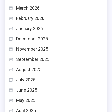
March 2026
February 2026
January 2026
December 2025
November 2025
September 2025
August 2025
July 2025
June 2025
May 2025
April 2025