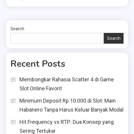
Search
Search
Recent Posts
Membongkar Rahasia Scatter 4 di Game
Slot Online Favorit
Minimum Deposit Rp 10.000 di Slot: Main
Habanero Tanpa Harus Keluar Banyak Modal
Hit Frequency vs RTP: Dua Konsep yang
Sering Tertukar