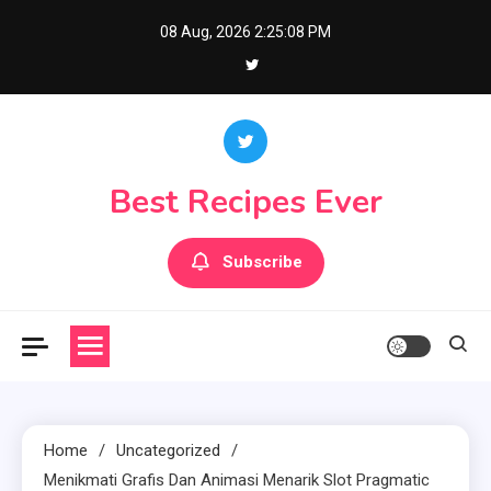
Skip
08 Aug, 2026
2:25:08 PM
to
content
Best Recipes Ever
Subscribe
Home
Uncategorized
Menikmati Grafis Dan Animasi Menarik Slot Pragmatic