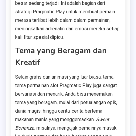
besar sedang terjadi. Ini adalah bagian dari
strategi Pragmatic Play untuk membuat pemain
merasa terlibat lebih dalam dalam permainan,
meningkatkan adrenalin dan emosi mereka setiap
kali fitur spesial dipicu.
Tema yang Beragam dan
Kreatif
Selain grafis dan animasi yang luar biasa, tema-
tema permainan slot Pragmatic Play juga sangat
bervariasi dan menarik. Anda bisa menemukan
tema yang beragam, mulai dari petualangan epik,
dunia magis, hingga cerita-cerita bertema
makanan manis yang menggemaskan.
Sweet
Bonanza
, misalnya, mengajak pemainnya masuk