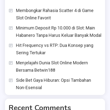
Membongkar Rahasia Scatter 4 di Game
Slot Online Favorit
Minimum Deposit Rp 10.000 di Slot: Main
Habanero Tanpa Harus Keluar Banyak Modal
Hit Frequency vs RTP: Dua Konsep yang
Sering Tertukar
Menjelajahi Dunia Slot Online Modern
Bersama Betwin188
Side Bet Gaya Hiburan: Opsi Tambahan
Non-Esensial
Recent Comments