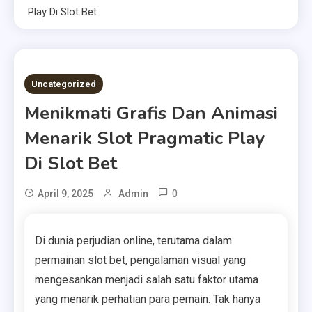
Play Di Slot Bet
6 MINS READ
Uncategorized
Menikmati Grafis Dan Animasi
Menarik Slot Pragmatic Play
Di Slot Bet
0
April 9, 2025
Admin
Di dunia perjudian online, terutama dalam
permainan slot bet, pengalaman visual yang
mengesankan menjadi salah satu faktor utama
yang menarik perhatian para pemain. Tak hanya