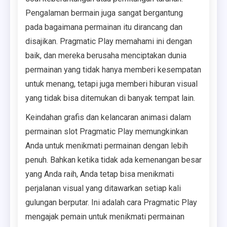
Pengalaman bermain juga sangat bergantung
pada bagaimana permainan itu dirancang dan
disajikan. Pragmatic Play memahami ini dengan
baik, dan mereka berusaha menciptakan dunia
permainan yang tidak hanya memberi kesempatan
untuk menang, tetapi juga memberi hiburan visual
yang tidak bisa ditemukan di banyak tempat lain.
Keindahan grafis dan kelancaran animasi dalam
permainan slot Pragmatic Play memungkinkan
Anda untuk menikmati permainan dengan lebih
penuh. Bahkan ketika tidak ada kemenangan besar
yang Anda raih, Anda tetap bisa menikmati
perjalanan visual yang ditawarkan setiap kali
gulungan berputar. Ini adalah cara Pragmatic Play
mengajak pemain untuk menikmati permainan