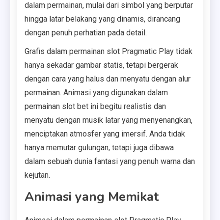
dalam permainan, mulai dari simbol yang berputar
hingga latar belakang yang dinamis, dirancang
dengan penuh perhatian pada detail.
Grafis dalam permainan slot Pragmatic Play tidak
hanya sekadar gambar statis, tetapi bergerak
dengan cara yang halus dan menyatu dengan alur
permainan. Animasi yang digunakan dalam
permainan slot bet ini begitu realistis dan
menyatu dengan musik latar yang menyenangkan,
menciptakan atmosfer yang imersif. Anda tidak
hanya memutar gulungan, tetapi juga dibawa
dalam sebuah dunia fantasi yang penuh warna dan
kejutan.
Animasi yang Memikat