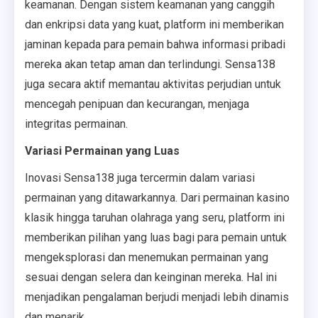
keamanan. Dengan sistem keamanan yang canggih
dan enkripsi data yang kuat, platform ini memberikan
jaminan kepada para pemain bahwa informasi pribadi
mereka akan tetap aman dan terlindungi. Sensa138
juga secara aktif memantau aktivitas perjudian untuk
mencegah penipuan dan kecurangan, menjaga
integritas permainan.
Variasi Permainan yang Luas
Inovasi Sensa138 juga tercermin dalam variasi
permainan yang ditawarkannya. Dari permainan kasino
klasik hingga taruhan olahraga yang seru, platform ini
memberikan pilihan yang luas bagi para pemain untuk
mengeksplorasi dan menemukan permainan yang
sesuai dengan selera dan keinginan mereka. Hal ini
menjadikan pengalaman berjudi menjadi lebih dinamis
dan menarik.