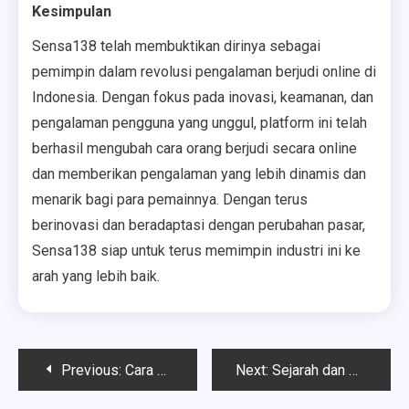
Kesimpulan
Sensa138 telah membuktikan dirinya sebagai
pemimpin dalam revolusi pengalaman berjudi online di
Indonesia. Dengan fokus pada inovasi, keamanan, dan
pengalaman pengguna yang unggul, platform ini telah
berhasil mengubah cara orang berjudi secara online
dan memberikan pengalaman yang lebih dinamis dan
menarik bagi para pemainnya. Dengan terus
berinovasi dan beradaptasi dengan perubahan pasar,
Sensa138 siap untuk terus memimpin industri ini ke
arah yang lebih baik.
Post
Previous:
Cara Mengklaim Bonus di Sensational77
Next:
Sejarah dan Perkembangan Situs Slot Online Gacor