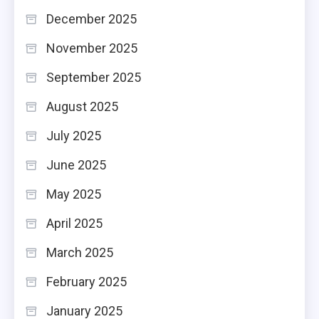
December 2025
November 2025
September 2025
August 2025
July 2025
June 2025
May 2025
April 2025
March 2025
February 2025
January 2025