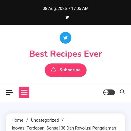
Skip
08 Aug, 2026
7:17:06 AM
to
content
Best Recipes Ever
Subscribe
Home
Uncategorized
Inovasi Terdepan: Sensa138 Dan Revolusi Pengalaman