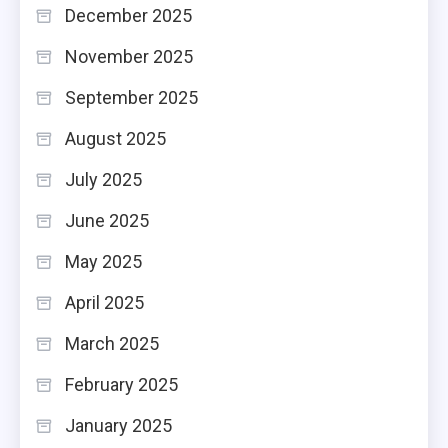
December 2025
November 2025
September 2025
August 2025
July 2025
June 2025
May 2025
April 2025
March 2025
February 2025
January 2025