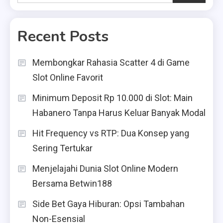
Recent Posts
Membongkar Rahasia Scatter 4 di Game
Slot Online Favorit
Minimum Deposit Rp 10.000 di Slot: Main
Habanero Tanpa Harus Keluar Banyak Modal
Hit Frequency vs RTP: Dua Konsep yang
Sering Tertukar
Menjelajahi Dunia Slot Online Modern
Bersama Betwin188
Side Bet Gaya Hiburan: Opsi Tambahan
Non-Esensial