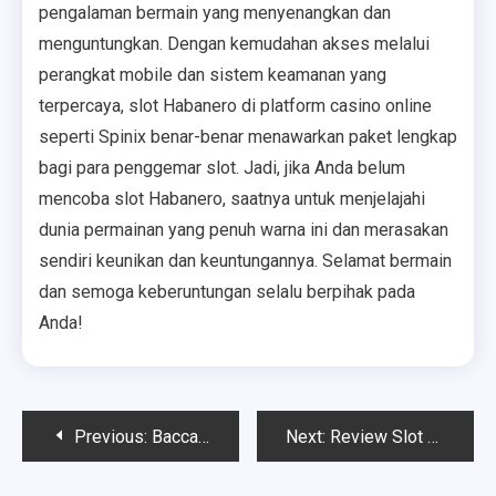
pengalaman bermain yang menyenangkan dan
menguntungkan. Dengan kemudahan akses melalui
perangkat mobile dan sistem keamanan yang
terpercaya, slot Habanero di platform casino online
seperti Spinix benar-benar menawarkan paket lengkap
bagi para penggemar slot. Jadi, jika Anda belum
mencoba slot Habanero, saatnya untuk menjelajahi
dunia permainan yang penuh warna ini dan merasakan
sendiri keunikan dan keuntungannya. Selamat bermain
dan semoga keberuntungan selalu berpihak pada
Anda!
Post
Previous:
Baccarat Online: Apa yang Perlu Anda Ketahui Sebelum Memulai
Next:
Review Slot Gacor Habanero: Fitur dan Keunggulannya
navigation