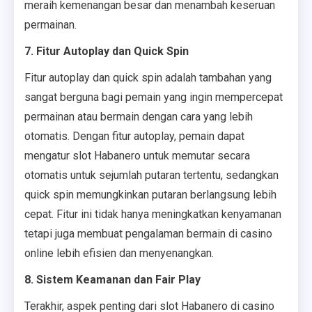
meraih kemenangan besar dan menambah keseruan
permainan.
7. Fitur Autoplay dan Quick Spin
Fitur autoplay dan quick spin adalah tambahan yang
sangat berguna bagi pemain yang ingin mempercepat
permainan atau bermain dengan cara yang lebih
otomatis. Dengan fitur autoplay, pemain dapat
mengatur slot Habanero untuk memutar secara
otomatis untuk sejumlah putaran tertentu, sedangkan
quick spin memungkinkan putaran berlangsung lebih
cepat. Fitur ini tidak hanya meningkatkan kenyamanan
tetapi juga membuat pengalaman bermain di casino
online lebih efisien dan menyenangkan.
8. Sistem Keamanan dan Fair Play
Terakhir, aspek penting dari slot Habanero di casino