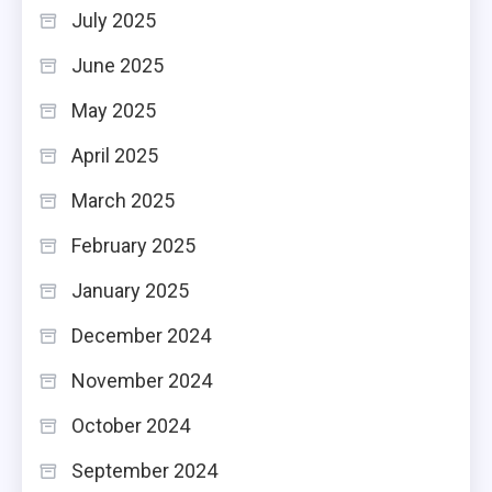
July 2025
June 2025
May 2025
April 2025
March 2025
February 2025
January 2025
December 2024
November 2024
October 2024
September 2024