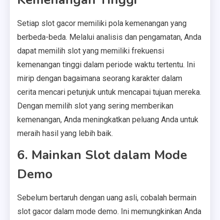
Setiap slot gacor memiliki pola kemenangan yang
berbeda-beda. Melalui analisis dan pengamatan, Anda
dapat memilih slot yang memiliki frekuensi
kemenangan tinggi dalam periode waktu tertentu. Ini
mirip dengan bagaimana seorang karakter dalam
cerita mencari petunjuk untuk mencapai tujuan mereka.
Dengan memilih slot yang sering memberikan
kemenangan, Anda meningkatkan peluang Anda untuk
meraih hasil yang lebih baik.
6. Mainkan Slot dalam Mode
Demo
Sebelum bertaruh dengan uang asli, cobalah bermain
slot gacor dalam mode demo. Ini memungkinkan Anda