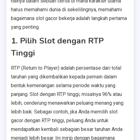
halnya dalam sebuah cerita di mana karakter utama
harus memahami dunia di sekelilingnya, memahami
bagaimana slot gacor bekerja adalah langkah pertama
yang penting.
1. Pilih Slot dengan RTP
Tinggi
RTP (Return to Player) adalah persentase dari total
taruhan yang dikembalikan kepada pemain dalam
bentuk kemenangan selama periode waktu yang
panjang. Slot dengan RTP tinggi, misalnya 96% atau
lebih, cenderung menawarkan peluang menang yang
lebih baik. Sebagai contoh, jika Anda memilih slot
gacor dengan RTP tinggi, peluang Anda untuk
mendapatkan kembali sebagian besar taruhan Anda
menjadi lebih besar. Ini mirip dengan bagaimana