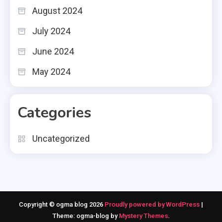
August 2024
July 2024
June 2024
May 2024
Categories
Uncategorized
Copyright © ogma blog 2026
Proudly powered by WordPress
|
Theme: ogma-blog by
Mystery Themes
.