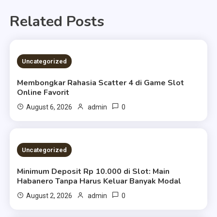
Related Posts
4 MINS READ
Uncategorized
Membongkar Rahasia Scatter 4 di Game Slot
Online Favorit
0
August 6, 2026
admin
4 MINS READ
Uncategorized
Minimum Deposit Rp 10.000 di Slot: Main
Habanero Tanpa Harus Keluar Banyak Modal
0
August 2, 2026
admin