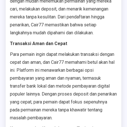
dengan mudah menemukan permainan yang mereka
cari, melakukan deposit, dan menarik kemenangan
mereka tanpa kesulitan. Dari pendaftaran hingga
penarikan, Cair77 memastikan bahwa setiap
langkahnya mudah dipahami dan dilakukan.
Transaksi Aman dan Cepat
Para pemain ingin dapat melakukan transaksi dengan
cepat dan aman, dan Cair77 memahami betul akan hal
ini. Platform ini menawarkan berbagai opsi
pembayaran yang aman dan nyaman, termasuk
transfer bank lokal dan metode pembayaran digital
populer lainnya. Dengan proses deposit dan penarikan
yang cepat, para pemain dapat fokus sepenuhnya
pada permainan mereka tanpa khawatir tentang
masalah pembayaran.