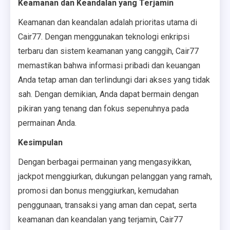
Keamanan dan Keandalan yang Terjamin
Keamanan dan keandalan adalah prioritas utama di
Cair77. Dengan menggunakan teknologi enkripsi
terbaru dan sistem keamanan yang canggih, Cair77
memastikan bahwa informasi pribadi dan keuangan
Anda tetap aman dan terlindungi dari akses yang tidak
sah. Dengan demikian, Anda dapat bermain dengan
pikiran yang tenang dan fokus sepenuhnya pada
permainan Anda.
Kesimpulan
Dengan berbagai permainan yang mengasyikkan,
jackpot menggiurkan, dukungan pelanggan yang ramah,
promosi dan bonus menggiurkan, kemudahan
penggunaan, transaksi yang aman dan cepat, serta
keamanan dan keandalan yang terjamin, Cair77