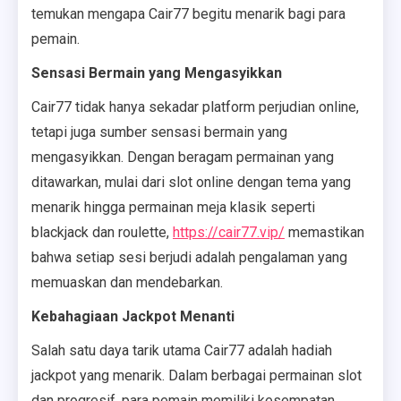
temukan mengapa Cair77 begitu menarik bagi para
pemain.
Sensasi Bermain yang Mengasyikkan
Cair77 tidak hanya sekadar platform perjudian online,
tetapi juga sumber sensasi bermain yang
mengasyikkan. Dengan beragam permainan yang
ditawarkan, mulai dari slot online dengan tema yang
menarik hingga permainan meja klasik seperti
blackjack dan roulette,
https://cair77.vip/
memastikan
bahwa setiap sesi berjudi adalah pengalaman yang
memuaskan dan mendebarkan.
Kebahagiaan Jackpot Menanti
Salah satu daya tarik utama Cair77 adalah hadiah
jackpot yang menarik. Dalam berbagai permainan slot
dan progresif, para pemain memiliki kesempatan