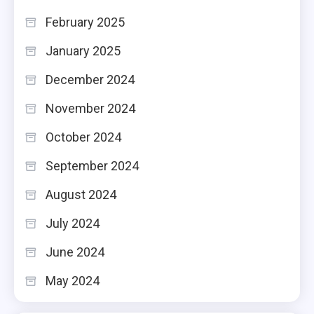
February 2025
January 2025
December 2024
November 2024
October 2024
September 2024
August 2024
July 2024
June 2024
May 2024