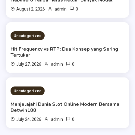
0
August 2, 2026
admin
5 MINS READ
Uncategorized
Hit Frequency vs RTP: Dua Konsep yang Sering
Tertukar
0
July 27, 2026
admin
5 MINS READ
Uncategorized
Menjelajahi Dunia Slot Online Modern Bersama
Betwin188
0
July 24, 2026
admin