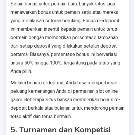
Selain bonus untuk pemain baru, banyak situs juga
menawarkan bonus untuk pemain setia atau mereka
yang melakukan setoran berulang. Bonus re-deposit
ini memberikan insentif kepada pemain untuk terus
bermain dengan memberikan persentase tambahan
dari setiap deposit yang dilakukan setelah deposit
pertama. Biasanya, persentase bonus ini bervariasi
antara 50% hingga 100%, tergantung pada situs yang
Anda pilih.
Melalui bonus re-deposit, Anda bisa memperbesar
peluang kemenangan Anda di permainan slot online
gacor. Beberapa situs bahkan memberikan bonus re-
deposit berkala atau bulanan untuk mendorong pemain
tetap aktif dan terus bermain.
5. Turnamen dan Kompetisi