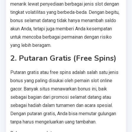
menarik lewat penyediaan berbagai jenis slot dengan
tingkat volatilitas yang berbeda-beda. Dengan begitu,
bonus selamat datang tidak hanya menambah saldo
akun Anda, tetapi juga memberi Anda kesempatan
untuk mencoba berbagai permainan dengan risiko
yang lebih beragam.
2. Putaran Gratis (Free Spins)
Putaran gratis atau free spins adalah salah satu jenis
bonus yang paling disukai oleh pemain slot online
gacor. Banyak situs menawarkan bonus ini, baik
sebagai bagian dari promosi selamat datang atau
sebagai hadiah dalam turnamen dan acara spesial.
Dengan putaran gratis, Anda bisa memutar gulungan
tanpa harus mengeluarkan uang tambahan.