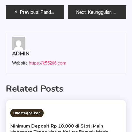
Post
Previous:
Panduan Bermain Slot Bertema Petualangan di 3DBET Login
Next:
Keunggulan Pelayanan Pelanggan Situs Agen Judi Bola
navigation
ADMIN
Website
https://k55266.com
Related Posts
4 MINS READ
Uncategorized
Minimum Deposit Rp 10.000 di Slot: Main
Habanero Tanpa Harus Keluar Banyak Modal