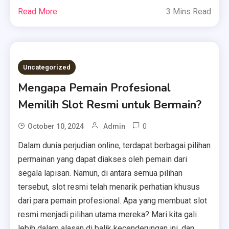
Read More
3 Mins Read
Uncategorized
Mengapa Pemain Profesional
Memilih Slot Resmi untuk Bermain?
0
October 10, 2024
Admin
Dalam dunia perjudian online, terdapat berbagai pilihan
permainan yang dapat diakses oleh pemain dari
segala lapisan. Namun, di antara semua pilihan
tersebut, slot resmi telah menarik perhatian khusus
dari para pemain profesional. Apa yang membuat slot
resmi menjadi pilihan utama mereka? Mari kita gali
lebih dalam alasan di balik kecenderungan ini, dan