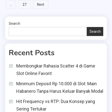
…
27
Next
pagination
Search
Search
Recent Posts
Membongkar Rahasia Scatter 4 di Game
Slot Online Favorit
Minimum Deposit Rp 10.000 di Slot: Main
Habanero Tanpa Harus Keluar Banyak Modal
Hit Frequency vs RTP: Dua Konsep yang
Sering Tertukar