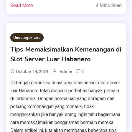
Read More
4 Mins Read
Uncategorized
Tips Memaksimalkan Kemenangan di
Slot Server Luar Habanero
0
October 14, 2024
Admin
Di tengah gemerlap dunia perjudian online, slot server
luar Habanero telah mencuri perhatian banyak pemain
di Indonesia. Dengan permainan yang beragam dan
peluang kemenangan yang menarik, tidak
mengherankan jika banyak orang ingin tahu bagaimana
cara memaksimalkan pengalaman bermain mereka.
Dalam artikel ini, kita akan membahas beberapa tips