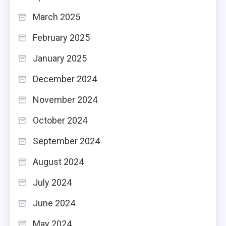
March 2025
February 2025
January 2025
December 2024
November 2024
October 2024
September 2024
August 2024
July 2024
June 2024
May 2024