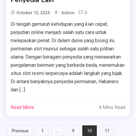
Penyedia Lain
0
October 10, 2024
Admin
Di tengah gemuruh kehidupan yang kian cepat,
perjudian online menjadi salah satu cara untuk
melepaskan penat. Di dalam dunia yang bising ini,
permainan slot muncul sebagai salah satu pilihan
utama. Dengan beragam penyedia yang menawarkan
pengalaman bermain yang berbeda-beda, menemukan
situs slot resmi terpercaya adalah langkah yang bijak.
Di antara banyaknya penyedia permainan, Habanero
dan […]
Read More
4 Mins Read
Posts
…
10
Previous
1
9
11