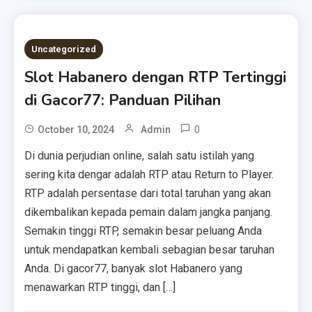
Uncategorized
Slot Habanero dengan RTP Tertinggi
di Gacor77: Panduan Pilihan
0
October 10, 2024
Admin
Di dunia perjudian online, salah satu istilah yang
sering kita dengar adalah RTP atau Return to Player.
RTP adalah persentase dari total taruhan yang akan
dikembalikan kepada pemain dalam jangka panjang.
Semakin tinggi RTP, semakin besar peluang Anda
untuk mendapatkan kembali sebagian besar taruhan
Anda. Di gacor77, banyak slot Habanero yang
menawarkan RTP tinggi, dan […]